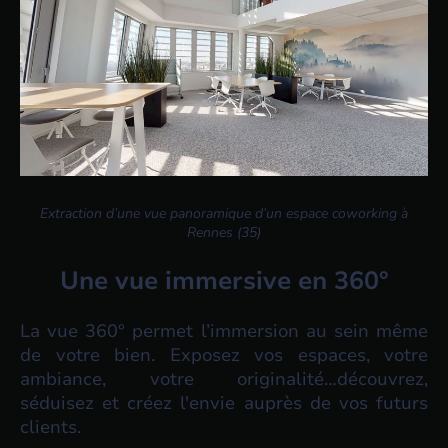
Extraction d’une vue panoramique d’un espace coworking à
Rennes (35)
Une vue immersive en 360°
La vue 360° permet l’immersion au sein même
de votre bien. Exposez vos espaces, votre
ambiance, votre originalité…découvrez,
séduisez et créez l'envie auprès de vos futurs
clients.