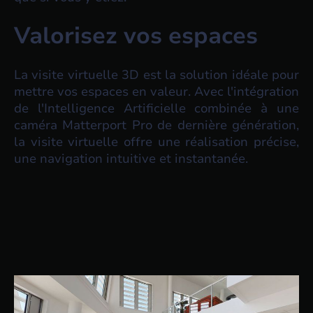
Valorisez vos espaces
La visite virtuelle 3D est la solution idéale pour
mettre vos espaces en valeur. Avec l'intégration
de l'Intelligence Artificielle combinée à une
caméra Matterport Pro de dernière génération,
la visite virtuelle offre une réalisation précise,
une navigation intuitive et instantanée.